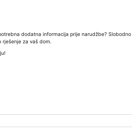
e potrebna dodatna informacija prije narudžbe? Slobodno
o rješenje za vaš dom.
ju!