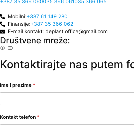
+387 35 366 060
035 366 061
035 366 065
Mobilni:
+387 61 149 280
Finansije:
+387 35 366 062
E-mail kontakt: deplast.office@gmail.com
Društvene mreže:
Kontaktirajte nas putem 
Ime i prezime
*
Kontakt telefon
*