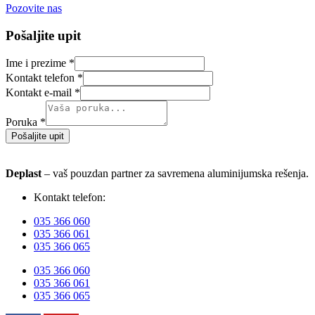
Pozovite nas
Pošaljite upit
Ime i prezime
*
Kontakt telefon
*
Kontakt e-mail
*
Poruka
*
Pošaljite upit
Deplast
– vaš pouzdan partner za savremena aluminijumska rešenja.
Kontakt telefon:
035 366 060
035 366 061
035 366 065
035 366 060
035 366 061
035 366 065