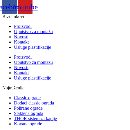
acebook
Youtube
Brzi linkovi
Proizvodi
Uputstvo za montažu
Novosti
Kontakt
Usluge plastifikacije
Proizvodi
Uputstvo za montažu
Novosti
Kontakt
Usluge plastifikacije
Najtraženije
Classic ograde
Dodaci classic ograda
Polirane ograde
Staklena ograda
THOR sistem za kapije
Kovane ograde