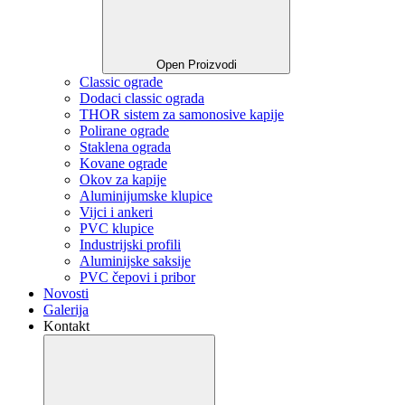
Open Proizvodi
Classic ograde
Dodaci classic ograda
THOR sistem za samonosive kapije
Polirane ograde
Staklena ograda
Kovane ograde
Okov za kapije
Aluminijumske klupice
Vijci i ankeri
PVC klupice
Industrijski profili
Aluminijske saksije
PVC čepovi i pribor
Novosti
Galerija
Kontakt