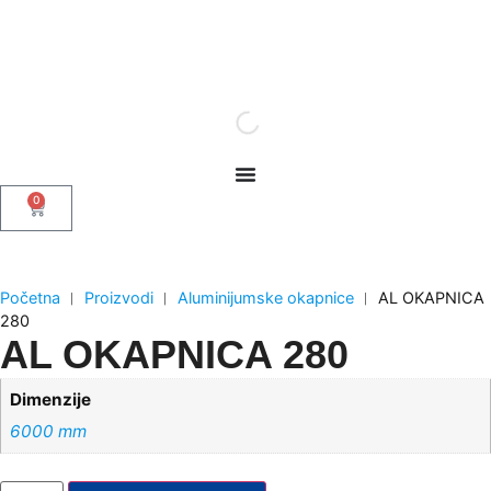
0
Početna
︱
Proizvodi
︱
Aluminijumske okapnice
︱
AL OKAPNICA
280
AL OKAPNICA 280
Dimenzije
6000 mm