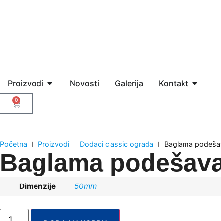
Proizvodi
Novosti
Galerija
Kontakt
0
Početna
︱
Proizvodi
︱
Dodaci classic ograda
︱
Baglama podeša
Baglama podešava
Dimenzije
50mm