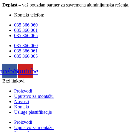
Deplast
– vaš pouzdan partner za savremena aluminijumska rešenja.
Kontakt telefon:
035 366 060
035 366 061
035 366 065
035 366 060
035 366 061
035 366 065
acebook
Youtube
Brzi linkovi
Proizvodi
Uputstvo za montažu
Novosti
Kontakt
Usluge plastifikacije
Proizvodi
Uputstvo za montažu