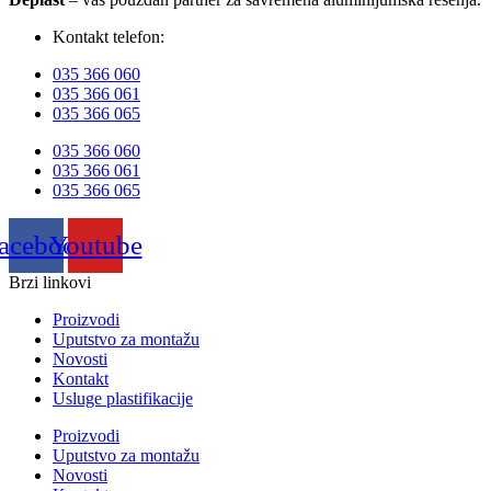
Kontakt telefon:
035 366 060
035 366 061
035 366 065
035 366 060
035 366 061
035 366 065
acebook
Youtube
Brzi linkovi
Proizvodi
Uputstvo za montažu
Novosti
Kontakt
Usluge plastifikacije
Proizvodi
Uputstvo za montažu
Novosti