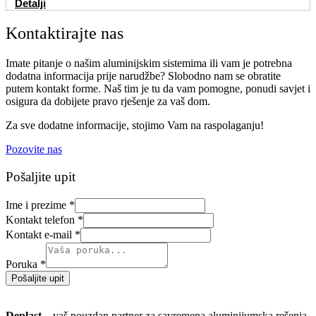
Detalji
Kontaktirajte nas
Imate pitanje o našim aluminijskim sistemima ili vam je potrebna
dodatna informacija prije narudžbe? Slobodno nam se obratite
putem kontakt forme. Naš tim je tu da vam pomogne, ponudi savjet i
osigura da dobijete pravo rješenje za vaš dom.
Za sve dodatne informacije, stojimo Vam na raspolaganju!
Pozovite nas
Pošaljite upit
Ime i prezime
*
Kontakt telefon
*
Kontakt e-mail
*
Poruka
*
Pošaljite upit
Deplast
– vaš pouzdan partner za savremena aluminijumska rešenja.