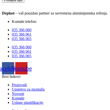
Pošaljite upit
Deplast
– vaš pouzdan partner za savremena aluminijumska rešenja.
Kontakt telefon:
035 366 060
035 366 061
035 366 065
035 366 060
035 366 061
035 366 065
acebook
Youtube
Brzi linkovi
Proizvodi
Uputstvo za montažu
Novosti
Kontakt
Usluge plastifikacije