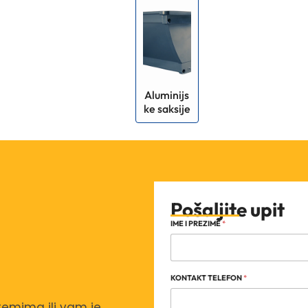
Aluminijs
ke saksije
Pošaljite upit
IME I PREZIME
*
KONTAKT TELEFON
*
temima ili vam je