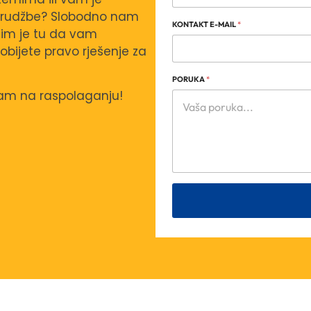
narudžbe? Slobodno nam
KONTAKT E-MAIL
*
tim je tu da vam
bijete pravo rješenje za
PORUKA
*
Vam na raspolaganju!