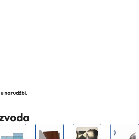
 u narudžbi.
izvoda