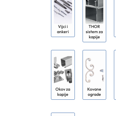
Vijci i
THOR
ankeri
sistem za
kapije
Okov za
Kovane
kapije
ograde