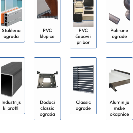
Staklena
PVC
PVC
Polirane
ograda
klupice
čepovi i
ograde
pribor
Industrijs
Dodaci
Classic
Aluminiju
ki profili
classic
ograde
mske
ograda
okapnice