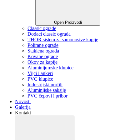
Open Proizvodi
Classic ograde
Dodaci classic ograda
THOR sistem za samonosive kapije
Polirane ograde
Staklena ograda
Kovane ograde
Okov za kapije
Aluminijumske klupice
Vijci i ankeri
PVC klupice
Industrijski profili
Aluminijske saksije
PVC čepovi i pribor
Novosti
Galerija
Kontakt