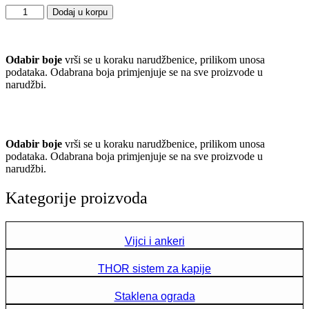
Lajsna
Dodaj u korpu
za
prolazne
ispune
Odabir boje
vrši se u koraku narudžbenice, prilikom unosa
količina
podataka. Odabrana boja primjenjuje se na sve proizvode u
narudžbi.
Odabir boje
vrši se u koraku narudžbenice, prilikom unosa
podataka. Odabrana boja primjenjuje se na sve proizvode u
narudžbi.
Kategorije proizvoda
Vijci i ankeri
THOR sistem za kapije
Staklena ograda