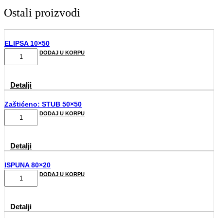
Ostali proizvodi
ELIPSA 10×50
ELIPSA
DODAJ U KORPU
10x50
količina
Detalji
Zaštićeno: STUB 50×50
STUB
DODAJ U KORPU
50x50
količina
Detalji
ISPUNA 80×20
ISPUNA
DODAJ U KORPU
80x20
količina
Detalji