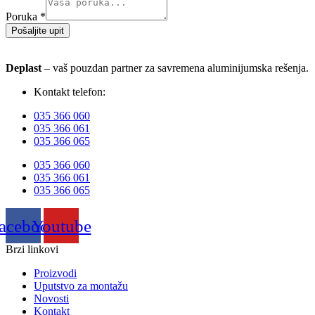
Poruka
*
Pošaljite upit
Deplast
– vaš pouzdan partner za savremena aluminijumska rešenja.
Kontakt telefon:
035 366 060
035 366 061
035 366 065
035 366 060
035 366 061
035 366 065
acebook
Youtube
Brzi linkovi
Proizvodi
Uputstvo za montažu
Novosti
Kontakt