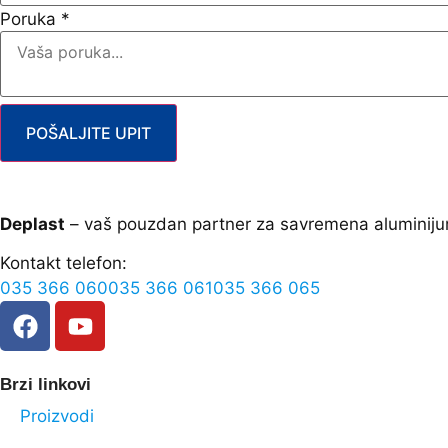
Poruka
*
POŠALJITE UPIT
Deplast
– vaš pouzdan partner za savremena aluminiju
Kontakt telefon:
035 366 060
035 366 061
035 366 065
Brzi linkovi
Proizvodi