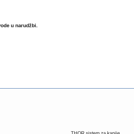
vode u narudžbi.
THOR sistem za kapije