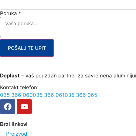
Poruka
*
POŠALJITE UPIT
Deplast
– vaš pouzdan partner za savremena aluminiju
Kontakt telefon:
035 366 060
035 366 061
035 366 065
Brzi linkovi
Proizvodi