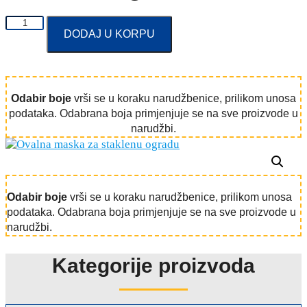
Ovalna
DODAJ U KORPU
maska
za
staklenu
ogradu
količina
Odabir boje
vrši se u koraku narudžbenice, prilikom unosa
podataka. Odabrana boja primjenjuje se na sve proizvode u
narudžbi.
Odabir boje
vrši se u koraku narudžbenice, prilikom unosa
podataka. Odabrana boja primjenjuje se na sve proizvode u
narudžbi.
Kategorije proizvoda