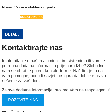
Nosač 15 cm – staklena ograda
Nosač
DODAJ U KORPU
15
cm
-
DETALJI
staklena
ograda
Kontaktirajte nas
količina
Imate pitanje o našim aluminijskim sistemima ili vam je
potrebna dodatna informacija prije narudžbe? Slobodno
nam se obratite putem kontakt forme. Naš tim je tu da
vam pomogne, ponudi savjet i osigura da dobijete pravo
rješenje za vaš dom.
Za sve dodatne informacije, stojimo Vam na raspolaganju!
POZOVITE NAS