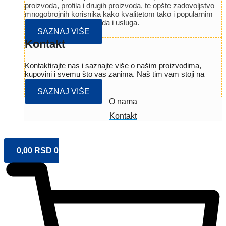
proizvoda, profila i drugih proizvoda, te opšte zadovoljstvo
mnogobrojnih korisnika kako kvalitetom tako i popularnim
cijenama svojih proizvoda i usluga.
SAZNAJ VIŠE
Kontakt
Kontaktirajte nas i saznajte više o našim proizvodima,
kupovini i svemu što vas zanima. Naš tim vam stoji na
raspolaganju.
SAZNAJ VIŠE
O nama
Kontakt
0,00
RSD
0