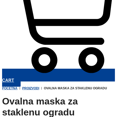
CART
POČETNA
︱
PROIZVODI
︱
OVALNA MASKA ZA STAKLENU OGRADU
Ovalna maska za
staklenu ogradu