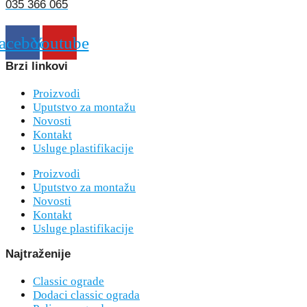
035 366 065
acebook
Youtube
Brzi linkovi
Proizvodi
Uputstvo za montažu
Novosti
Kontakt
Usluge plastifikacije
Proizvodi
Uputstvo za montažu
Novosti
Kontakt
Usluge plastifikacije
Najtraženije
Classic ograde
Dodaci classic ograda