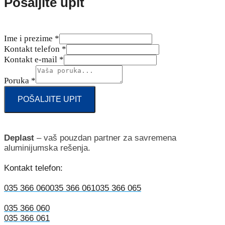
Pošaljite upit
Ime i prezime
*
Kontakt telefon
*
Kontakt e-mail
*
Poruka
*
POŠALJITE UPIT
Deplast
– vaš pouzdan partner za savremena
aluminijumska rešenja.
Kontakt telefon:
035 366 060
035 366 061
035 366 065
035 366 060
035 366 061