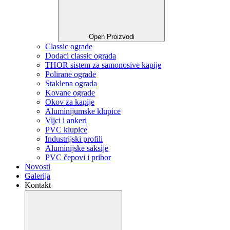
Open Proizvodi
Classic ograde
Dodaci classic ograda
THOR sistem za samonosive kapije
Polirane ograde
Staklena ograda
Kovane ograde
Okov za kapije
Aluminijumske klupice
Vijci i ankeri
PVC klupice
Industrijski profili
Aluminijske saksije
PVC čepovi i pribor
Novosti
Galerija
Kontakt