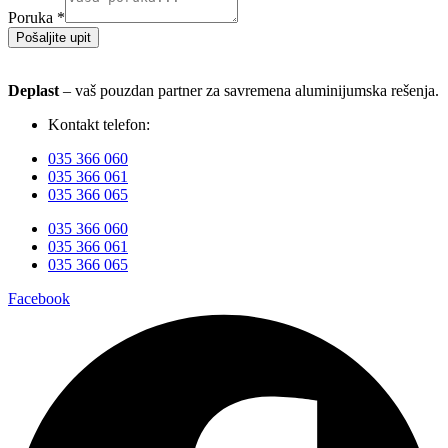
Poruka
*
Pošaljite upit
Deplast
– vaš pouzdan partner za savremena aluminijumska rešenja.
Kontakt telefon:
035 366 060
035 366 061
035 366 065
035 366 060
035 366 061
035 366 065
Facebook