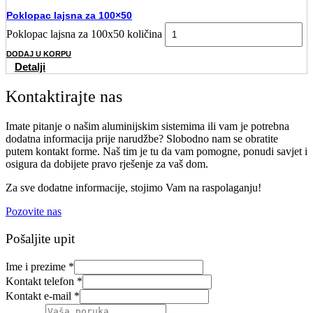
Poklopac lajsna za 100×50
Poklopac lajsna za 100x50 količina
DODAJ U KORPU
Detalji
Kontaktirajte nas
Imate pitanje o našim aluminijskim sistemima ili vam je potrebna
dodatna informacija prije narudžbe? Slobodno nam se obratite
putem kontakt forme. Naš tim je tu da vam pomogne, ponudi savjet i
osigura da dobijete pravo rješenje za vaš dom.
Za sve dodatne informacije, stojimo Vam na raspolaganju!
Pozovite nas
Pošaljite upit
Ime i prezime
*
Kontakt telefon
*
Kontakt e-mail
*