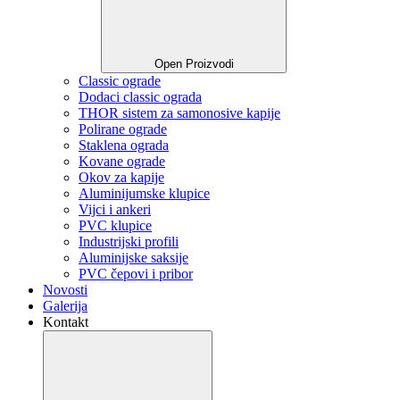
Open Proizvodi
Classic ograde
Dodaci classic ograda
THOR sistem za samonosive kapije
Polirane ograde
Staklena ograda
Kovane ograde
Okov za kapije
Aluminijumske klupice
Vijci i ankeri
PVC klupice
Industrijski profili
Aluminijske saksije
PVC čepovi i pribor
Novosti
Galerija
Kontakt