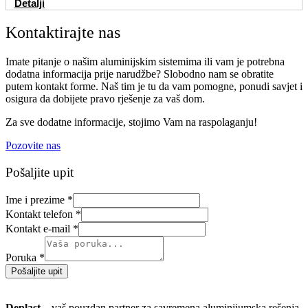
Detalji
Kontaktirajte nas
Imate pitanje o našim aluminijskim sistemima ili vam je potrebna
dodatna informacija prije narudžbe? Slobodno nam se obratite
putem kontakt forme. Naš tim je tu da vam pomogne, ponudi savjet i
osigura da dobijete pravo rješenje za vaš dom.
Za sve dodatne informacije, stojimo Vam na raspolaganju!
Pozovite nas
Pošaljite upit
Ime i prezime
*
Kontakt telefon
*
Kontakt e-mail
*
Poruka
*
Pošaljite upit
Deplast
– vaš pouzdan partner za savremena aluminijumska rešenja.