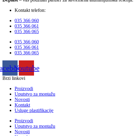
Kontakt telefon:
035 366 060
035 366 061
035 366 065
035 366 060
035 366 061
035 366 065
acebook
Youtube
Brzi linkovi
Proizvodi
Uputstvo za montažu
Novosti
Kontakt
Usluge plastifikacije
Proizvodi
Uputstvo za montažu
Novosti