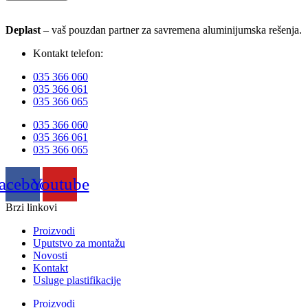
Deplast
– vaš pouzdan partner za savremena aluminijumska rešenja.
Kontakt telefon:
035 366 060
035 366 061
035 366 065
035 366 060
035 366 061
035 366 065
acebook
Youtube
Brzi linkovi
Proizvodi
Uputstvo za montažu
Novosti
Kontakt
Usluge plastifikacije
Proizvodi