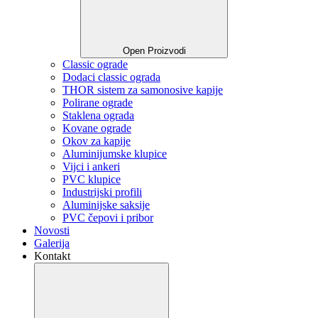
Open Proizvodi
Classic ograde
Dodaci classic ograda
THOR sistem za samonosive kapije
Polirane ograde
Staklena ograda
Kovane ograde
Okov za kapije
Aluminijumske klupice
Vijci i ankeri
PVC klupice
Industrijski profili
Aluminijske saksije
PVC čepovi i pribor
Novosti
Galerija
Kontakt