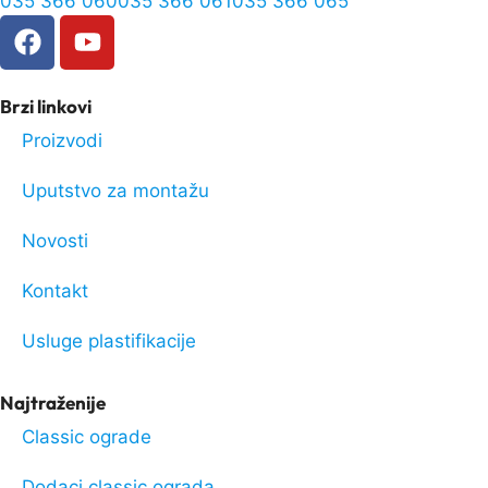
035 366 060
035 366 061
035 366 065
Brzi linkovi
Proizvodi
Uputstvo za montažu
Novosti
Kontakt
Usluge plastifikacije
Najtraženije
Classic ograde
Dodaci classic ograda