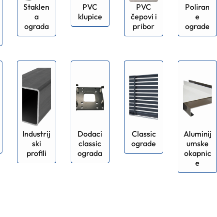
Staklen
PVC
PVC
Poliran
a
klupice
čepovi i
e
ograda
pribor
ograde
Industrij
Dodaci
Classic
Aluminij
ski
classic
ograde
umske
profili
ograda
okapnic
e