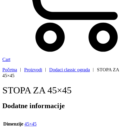
Cart
Početna
︱
Proizvodi
︱
Dodaci classic ograda
︱
STOPA ZA
45×45
STOPA ZA 45×45
Dodatne informacije
Dimenzije
45×45