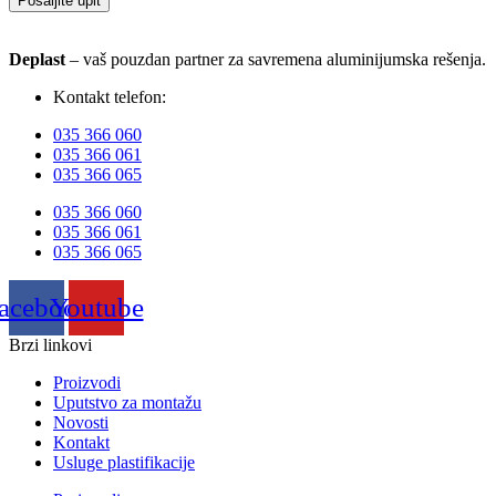
Pošaljite upit
Deplast
– vaš pouzdan partner za savremena aluminijumska rešenja.
Kontakt telefon:
035 366 060
035 366 061
035 366 065
035 366 060
035 366 061
035 366 065
acebook
Youtube
Brzi linkovi
Proizvodi
Uputstvo za montažu
Novosti
Kontakt
Usluge plastifikacije