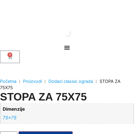
0
Početna
︱
Proizvodi
︱
Dodaci classic ograda
︱
STOPA ZA
75X75
STOPA ZA 75X75
Dimenzije
75×75