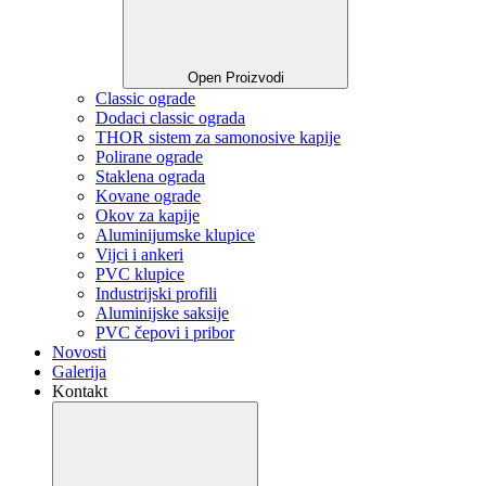
Open Proizvodi
Classic ograde
Dodaci classic ograda
THOR sistem za samonosive kapije
Polirane ograde
Staklena ograda
Kovane ograde
Okov za kapije
Aluminijumske klupice
Vijci i ankeri
PVC klupice
Industrijski profili
Aluminijske saksije
PVC čepovi i pribor
Novosti
Galerija
Kontakt