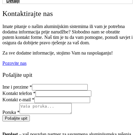
Detalji
Kontaktirajte nas
Imate pitanje o našim aluminijskim sistemima ili vam je potrebna
dodatna informacija prije narudžbe? Slobodno nam se obratite
putem kontakt forme. Naš tim je tu da vam pomogne, ponudi savjet i
osigura da dobijete pravo rješenje za vaš dom.
Za sve dodatne informacije, stojimo Vam na raspolaganju!
Pozovite nas
Pošaljite upit
Ime i prezime
*
Kontakt telefon
*
Kontakt e-mail
*
Poruka
*
Pošaljite upit
Deplast
– vaš pouzdan partner za savremena aluminijumska rešenja.