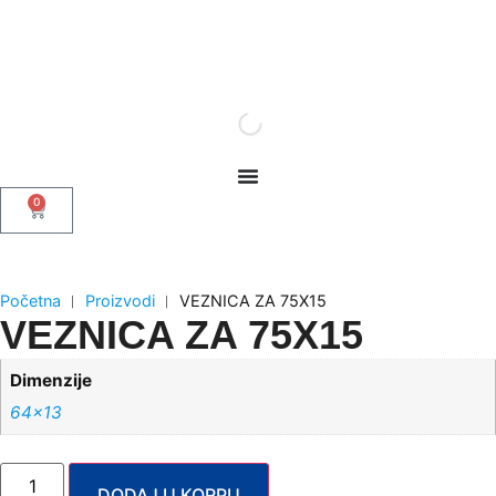
0
Početna
︱
Proizvodi
︱
VEZNICA ZA 75X15
VEZNICA ZA 75X15
Dimenzije
64×13
DODAJ U KORPU