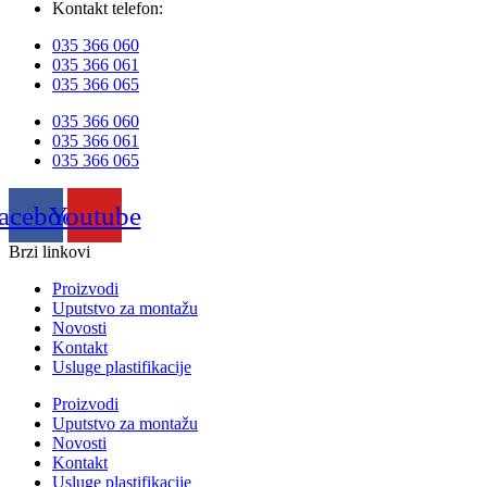
Kontakt telefon:
035 366 060
035 366 061
035 366 065
035 366 060
035 366 061
035 366 065
acebook
Youtube
Brzi linkovi
Proizvodi
Uputstvo za montažu
Novosti
Kontakt
Usluge plastifikacije
Proizvodi
Uputstvo za montažu
Novosti
Kontakt
Usluge plastifikacije