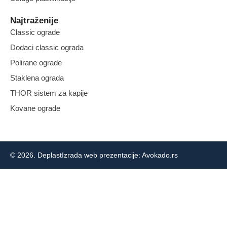
Najtraženije
Classic ograde
Dodaci classic ograda
Polirane ograde
Staklena ograda
THOR sistem za kapije
Kovane ograde
© 2026. Deplast
Izrada web prezentacije: Avokado.rs