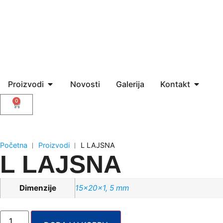
Proizvodi
Novosti
Galerija
Kontakt
0
Početna
︱
Proizvodi
︱
L LAJSNA
L LAJSNA
Dimenzije
15x20x1, 5 mm