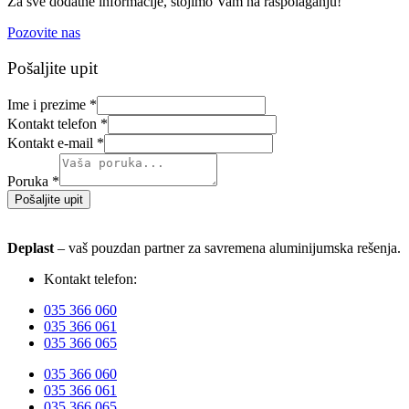
Za sve dodatne informacije, stojimo Vam na raspolaganju!
Pozovite nas
Pošaljite upit
Ime i prezime
*
Kontakt telefon
*
Kontakt e-mail
*
Poruka
*
Pošaljite upit
Deplast
– vaš pouzdan partner za savremena aluminijumska rešenja.
Kontakt telefon:
035 366 060
035 366 061
035 366 065
035 366 060
035 366 061
035 366 065