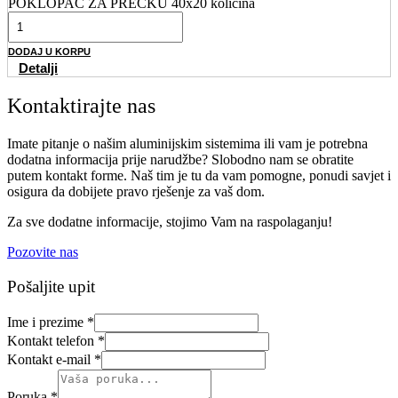
POKLOPAC ZA PREČKU 40x20 količina
DODAJ U KORPU
Detalji
Kontaktirajte nas
Imate pitanje o našim aluminijskim sistemima ili vam je potrebna
dodatna informacija prije narudžbe? Slobodno nam se obratite
putem kontakt forme. Naš tim je tu da vam pomogne, ponudi savjet i
osigura da dobijete pravo rješenje za vaš dom.
Za sve dodatne informacije, stojimo Vam na raspolaganju!
Pozovite nas
Pošaljite upit
Ime i prezime
*
Kontakt telefon
*
Kontakt e-mail
*
Poruka
*