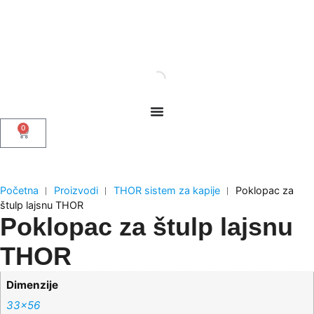
0
Početna
︱
Proizvodi
︱
THOR sistem za kapije
︱
Poklopac za
štulp lajsnu THOR
Poklopac za štulp lajsnu
THOR
Dimenzije
33×56