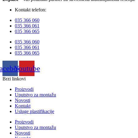
Kontakt telefon:
035 366 060
035 366 061
035 366 065
035 366 060
035 366 061
035 366 065
acebook
Youtube
Brzi linkovi
Proizvodi
Uputstvo za montažu
Novosti
Kontakt
Usluge plastifikacije
Proizvodi
Uputstvo za montažu
Novosti