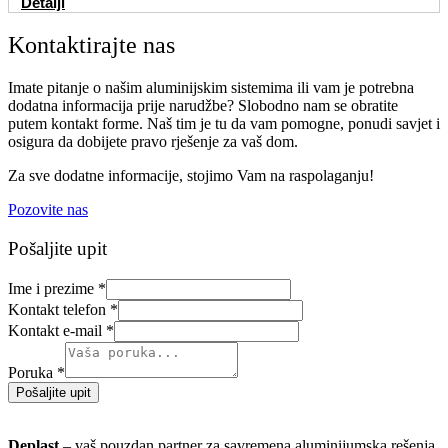
Detalji
Kontaktirajte nas
Imate pitanje o našim aluminijskim sistemima ili vam je potrebna
dodatna informacija prije narudžbe? Slobodno nam se obratite
putem kontakt forme. Naš tim je tu da vam pomogne, ponudi savjet i
osigura da dobijete pravo rješenje za vaš dom.
Za sve dodatne informacije, stojimo Vam na raspolaganju!
Pozovite nas
Pošaljite upit
Ime i prezime
*
Kontakt telefon
*
Kontakt e-mail
*
Poruka
*
Pošaljite upit
Deplast
– vaš pouzdan partner za savremena aluminijumska rešenja.