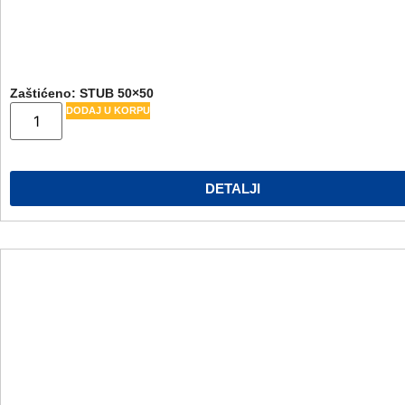
Zaštićeno: STUB 50×50
DODAJ U KORPU
DETALJI