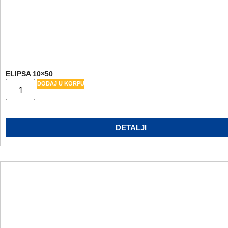
ELIPSA 10×50
DODAJ U KORPU
DETALJI