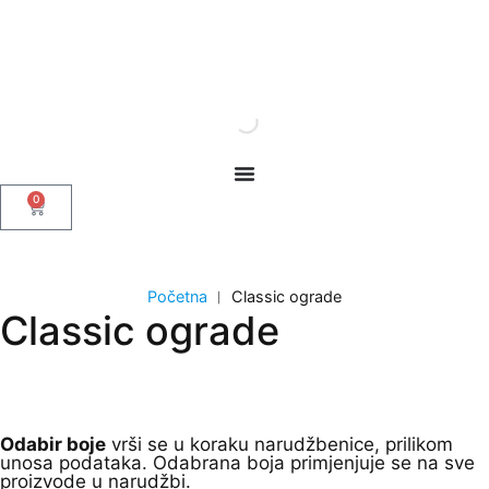
0
Početna
︱
Classic ograde
Classic ograde
Odabir boje
vrši se u koraku narudžbenice, prilikom
unosa podataka. Odabrana boja primjenjuje se na sve
proizvode u narudžbi.