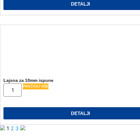
DETALJI
Lajsna za 10mm ispune
PROČITAJ VIŠE
DETALJI
1
2
3