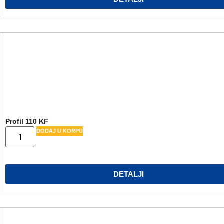
Profil 110 KF
DODAJ U KORPU
DETALJI